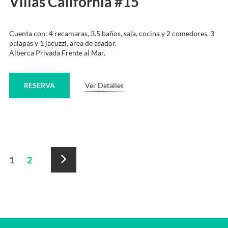
Villas California #15
Cuenta con: 4 recamaras, 3.5 baños, sala, cocina y 2 comedores, 3
palapas y 1 jacuzzi, area de asador.
Alberca Privada Frente al Mar.
RESERVA
Ver Detalles
Paginación
1
2
de
Siguiente
alojamiento
»