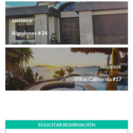
Navegación
de
ANTERIOR
entradas
Previous
Algodones # 24
post:
SIGUIENTE
Next
Villas California #17
post:
SOLICITAR RESERVACIÓN